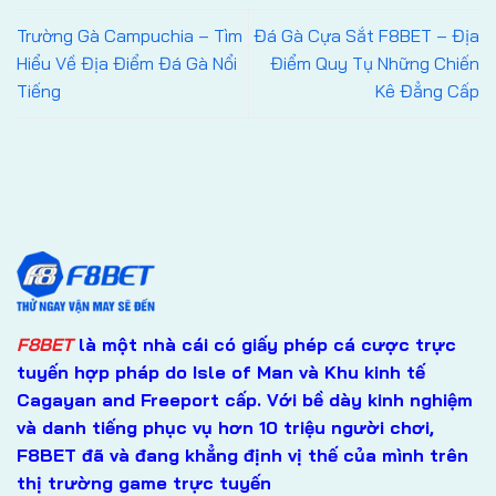
Trường Gà Campuchia – Tìm
Đá Gà Cựa Sắt F8BET – Địa
Hiểu Về Địa Điểm Đá Gà Nổi
Điểm Quy Tụ Những Chiến
Tiếng
Kê Đẳng Cấp
F8BET
là một nhà cái có giấy phép cá cược trực
tuyến hợp pháp do Isle of Man và Khu kinh tế
Cagayan and Freeport cấp. Với bề dày kinh nghiệm
và danh tiếng phục vụ hơn 10 triệu người chơi,
F8BET đã và đang khẳng định vị thế của mình trên
thị trường game trực tuyến