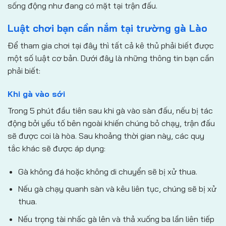
sống động như đang có mặt tại trận đấu.
Luật chơi bạn cần nắm tại trường gà Lào
Để tham gia chơi tại đây thì tất cả kê thủ phải biết được
một số luật cơ bản. Dưới đây là những thông tin bạn cần
phải biết:
Khi gà vào sới
Trong 5 phút đầu tiên sau khi gà vào sàn đấu, nếu bị tác
động bởi yếu tố bên ngoài khiến chúng bỏ chạy, trận đấu
sẽ được coi là hòa. Sau khoảng thời gian này, các quy
tắc khác sẽ được áp dụng:
Gà không đá hoặc không di chuyển sẽ bị xử thua.
Nếu gà chạy quanh sàn và kêu liên tục, chúng sẽ bị xử
thua.
Nếu trọng tài nhấc gà lên và thả xuống ba lần liên tiếp