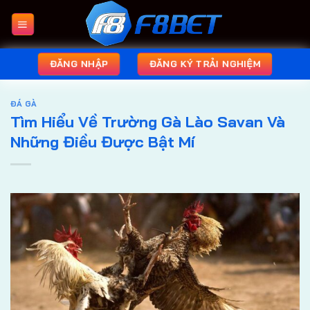
Bỏ
qua
nội
dung
ĐĂNG NHẬP
ĐĂNG KÝ TRẢI NGHIỆM
ĐÁ GÀ
Tìm Hiểu Về Trường Gà Lào Savan Và
Những Điều Được Bật Mí