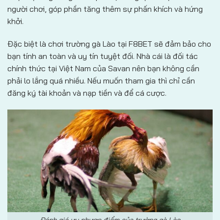
người chơi, góp phần tăng thêm sự phấn khích và hứng
khởi.
Đặc biệt là chơi trường gà Lào tại F8BET sẽ đảm bảo cho
bạn tính an toàn và uy tín tuyệt đối. Nhà cái là đối tác
chính thức tại Việt Nam của Savan nên bạn không cần
phải lo lắng quá nhiều. Nếu muốn tham gia thì chỉ cần
đăng ký tài khoản và nạp tiền và để cá cược.