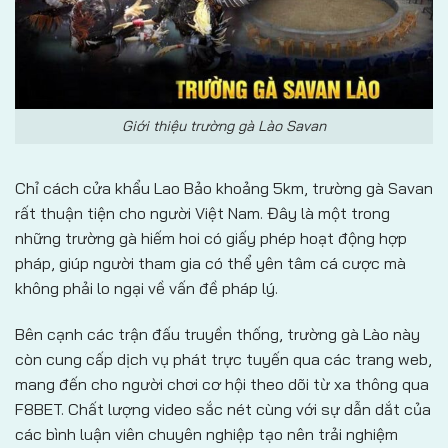
Giới thiệu trường gà Lào Savan
Chỉ cách cửa khẩu Lao Bảo khoảng 5km, trường gà Savan
rất thuận tiện cho người Việt Nam. Đây là một trong
những trường gà hiếm hoi có giấy phép hoạt động hợp
pháp, giúp người tham gia có thể yên tâm cá cược mà
không phải lo ngại về vấn đề pháp lý.
Bên cạnh các trận đấu truyền thống, trường gà Lào này
còn cung cấp dịch vụ phát trực tuyến qua các trang web,
mang đến cho người chơi cơ hội theo dõi từ xa thông qua
F8BET. Chất lượng video sắc nét cùng với sự dẫn dắt của
các bình luận viên chuyên nghiệp tạo nên trải nghiệm