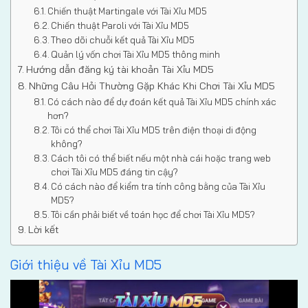
Chiến thuật Martingale với Tài Xỉu MD5
Chiến thuật Paroli với Tài Xỉu MD5
Theo dõi chuỗi kết quả Tài Xỉu MD5
Quản lý vốn chơi Tài Xỉu MD5 thông minh
Hướng dẫn đăng ký tài khoản Tài Xỉu MD5
Những Câu Hỏi Thường Gặp Khác Khi Chơi Tài Xỉu MD5
Có cách nào để dự đoán kết quả Tài Xỉu MD5 chính xác
hơn?
Tôi có thể chơi Tài Xỉu MD5 trên điện thoại di động
không?
Cách tôi có thể biết nếu một nhà cái hoặc trang web
chơi Tài Xỉu MD5 đáng tin cậy?
Có cách nào để kiểm tra tính công bằng của Tài Xỉu
MD5?
Tôi cần phải biết về toán học để chơi Tài Xỉu MD5?
Lời kết
Giới thiệu về Tài Xỉu MD5