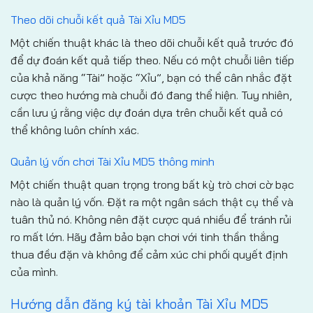
Theo dõi chuỗi kết quả Tài Xỉu MD5
Một chiến thuật khác là theo dõi chuỗi kết quả trước đó
để dự đoán kết quả tiếp theo. Nếu có một chuỗi liên tiếp
của khả năng “Tài” hoặc “Xỉu”, bạn có thể cân nhắc đặt
cược theo hướng mà chuỗi đó đang thể hiện. Tuy nhiên,
cần lưu ý rằng việc dự đoán dựa trên chuỗi kết quả có
thể không luôn chính xác.
Quản lý vốn chơi Tài Xỉu MD5 thông minh
Một chiến thuật quan trọng trong bất kỳ trò chơi cờ bạc
nào là quản lý vốn. Đặt ra một ngân sách thật cụ thể và
tuân thủ nó. Không nên đặt cược quá nhiều để tránh rủi
ro mất lớn. Hãy đảm bảo bạn chơi với tinh thần thắng
thua đều đặn và không để cảm xúc chi phối quyết định
của mình.
Hướng dẫn đăng ký tài khoản Tài Xỉu MD5