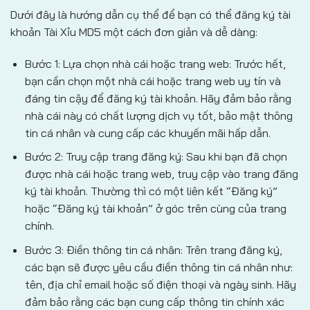
Dưới đây là hướng dẫn cụ thể để bạn có thể đăng ký tài
khoản Tài Xỉu MD5 một cách đơn giản và dễ dàng:
Bước 1: Lựa chọn nhà cái hoặc trang web: Trước hết,
bạn cần chọn một nhà cái hoặc trang web uy tín và
đáng tin cậy để đăng ký tài khoản. Hãy đảm bảo rằng
nhà cái này có chất lượng dịch vụ tốt, bảo mật thông
tin cá nhân và cung cấp các khuyến mãi hấp dẫn.
Bước 2: Truy cập trang đăng ký: Sau khi bạn đã chọn
được nhà cái hoặc trang web, truy cập vào trang đăng
ký tài khoản. Thường thì có một liên kết “Đăng ký”
hoặc “Đăng ký tài khoản” ở góc trên cùng của trang
chính.
Bước 3: Điền thông tin cá nhân: Trên trang đăng ký,
các bạn sẽ được yêu cầu điền thông tin cá nhân như:
tên, địa chỉ email hoặc số điện thoại và ngày sinh. Hãy
đảm bảo rằng các bạn cung cấp thông tin chính xác