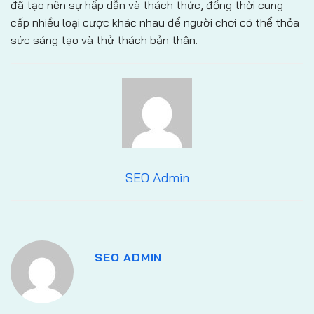
đã tạo nên sự hấp dẫn và thách thức, đồng thời cung
cấp nhiều loại cược khác nhau để người chơi có thể thỏa
sức sáng tạo và thử thách bản thân.
SEO Admin
SEO ADMIN