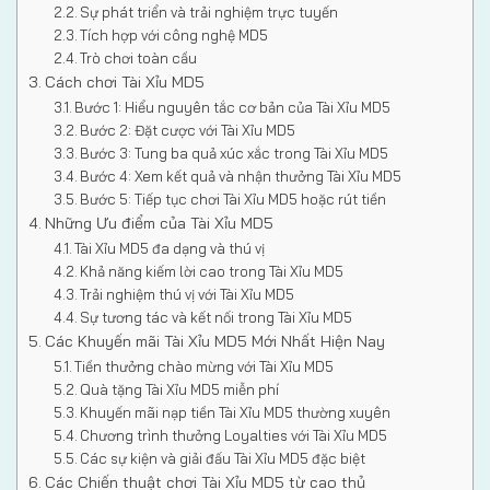
Sự phát triển và trải nghiệm trực tuyến
Tích hợp với công nghệ MD5
Trò chơi toàn cầu
Cách chơi Tài Xỉu MD5
Bước 1: Hiểu nguyên tắc cơ bản của Tài Xỉu MD5
Bước 2: Đặt cược với Tài Xỉu MD5
Bước 3: Tung ba quả xúc xắc trong Tài Xỉu MD5
Bước 4: Xem kết quả và nhận thưởng Tài Xỉu MD5
Bước 5: Tiếp tục chơi Tài Xỉu MD5 hoặc rút tiền
Những Ưu điểm của Tài Xỉu MD5
Tài Xỉu MD5 đa dạng và thú vị
Khả năng kiếm lời cao trong Tài Xỉu MD5
Trải nghiệm thú vị với Tài Xỉu MD5
Sự tương tác và kết nối trong Tài Xỉu MD5
Các Khuyến mãi Tài Xỉu MD5 Mới Nhất Hiện Nay
Tiền thưởng chào mừng với Tài Xỉu MD5
Quà tặng Tài Xỉu MD5 miễn phí
Khuyến mãi nạp tiền Tài Xỉu MD5 thường xuyên
Chương trình thưởng Loyalties với Tài Xỉu MD5
Các sự kiện và giải đấu Tài Xỉu MD5 đặc biệt
Các Chiến thuật chơi Tài Xỉu MD5 từ cao thủ