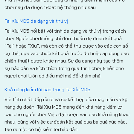
chơi này đã được f8bet hệ thống như sau:
Tài Xỉu MD5 đa dạng và thú vị
Tài Xỉu MD5 nổi bật với tính đa dạng và thú vị trong cách
chơi. Người chơi không chỉ đơn thuần dự đoán kết quả
“Tài” hoặc “Xỉu”, mà còn có thể thử cược vào các con số
cụ thể, dựa vào chuỗi kết quả trước đó hoặc áp dụng các
chiến thuật cược khác nhau. Sự đa dạng này tạo thêm
sự hấp dẫn và kích thích trong quá trình chơi, khiến cho
người chơi luôn có điều mới mẻ để khám phá.
Khả năng kiếm lời cao trong Tài Xỉu MD5
Với tính chất đầy rủi ro và sự kết hợp của may mắn và kỹ
năng dự đoán, Tài Xỉu MD5 mang đến khả năng kiếm lời
cao cho người chơi. Việc đặt cược vào các khả năng khác
nhau, cùng với việc dự đoán kết quả của ba quả xúc xắc,
tạo ra một cơ hội kiếm lời hấp dẫn.