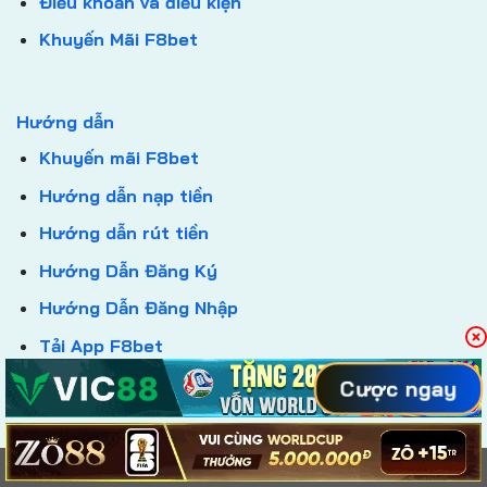
Điều khoản và điều kiện
Khuyến Mãi F8bet
Hướng dẫn
Khuyến mãi F8bet
Hướng dẫn nạp tiền
Hướng dẫn rút tiền
Hướng Dẫn Đăng Ký
Hướng Dẫn Đăng Nhập
Tải App F8bet
Cược ngay
Copyright 2026 ©
Bản Quyền Thuộc F8bet.bot