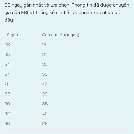
30 ngày gần nhất và lựa chọn. Thông tin đã được chuyên
gia của F8bet thống kê chi tiết và chuẩn xác như dưới
đây:
Lô gan
Gan cực đại (ngày)
23
19
35
31
54
35
67
55
71
47
88
29
90
38
92
40
96
26