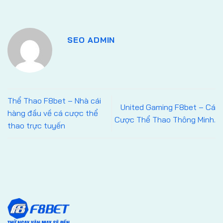
SEO ADMIN
Thể Thao F8bet – Nhà cái
United Gaming F8bet – Cá
hàng đầu về cá cược thể
Cược Thể Thao Thông Minh.
thao trực tuyến