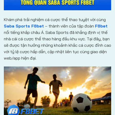
Khám phá trải nghiệm cá cược thể thao tuyệt vời cùng
Saba Sports F8bet
– thành viên của tập đoàn
F8bet
nổi tiếng khắp châu Á. Saba Sports đã khẳng định vị thế
nhà cái cá cược thể thao hàng đầu khu vực. Tại đây, bạn
sẽ được tận hưởng những khoảnh khắc cá cược đỉnh cao
với tỷ lệ cược hấp dẫn, cập nhật liên tục cùng giao diện
web/app hiện đại.