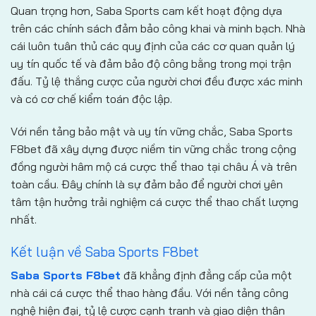
Quan trọng hơn, Saba Sports cam kết hoạt động dựa
trên các chính sách đảm bảo công khai và minh bạch. Nhà
cái luôn tuân thủ các quy định của các cơ quan quản lý
uy tín quốc tế và đảm bảo độ công bằng trong mọi trận
đấu. Tỷ lệ thắng cược của người chơi đều được xác minh
và có cơ chế kiểm toán độc lập.
Với nền tảng bảo mật và uy tín vững chắc, Saba Sports
F8bet đã xây dựng được niềm tin vững chắc trong cộng
đồng người hâm mộ cá cược thể thao tại châu Á và trên
toàn cầu. Đây chính là sự đảm bảo để người chơi yên
tâm tận hưởng trải nghiệm cá cược thể thao chất lượng
nhất.
Kết luận về Saba Sports F8bet
Saba Sports F8bet
đã khẳng định đẳng cấp của một
nhà cái cá cược thể thao hàng đầu. Với nền tảng công
nghệ hiện đại, tỷ lệ cược cạnh tranh và giao diện thân