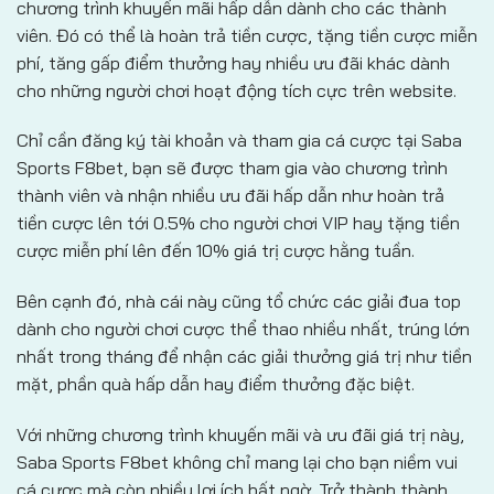
chương trình khuyến mãi hấp dẫn dành cho các thành
viên. Đó có thể là hoàn trả tiền cược, tặng tiền cược miễn
phí, tăng gấp điểm thưởng hay nhiều ưu đãi khác dành
cho những người chơi hoạt động tích cực trên website.
Chỉ cần đăng ký tài khoản và tham gia cá cược tại Saba
Sports F8bet, bạn sẽ được tham gia vào chương trình
thành viên và nhận nhiều ưu đãi hấp dẫn như hoàn trả
tiền cược lên tới 0.5% cho người chơi VIP hay tặng tiền
cược miễn phí lên đến 10% giá trị cược hằng tuần.
Bên cạnh đó, nhà cái này cũng tổ chức các giải đua top
dành cho người chơi cược thể thao nhiều nhất, trúng lớn
nhất trong tháng để nhận các giải thưởng giá trị như tiền
mặt, phần quà hấp dẫn hay điểm thưởng đặc biệt.
Với những chương trình khuyến mãi và ưu đãi giá trị này,
Saba Sports F8bet không chỉ mang lại cho bạn niềm vui
cá cược mà còn nhiều lợi ích bất ngờ. Trở thành thành