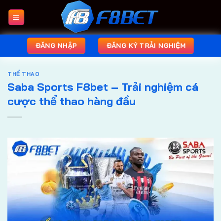
Bỏ
qua
nội
dung
ĐĂNG NHẬP
ĐĂNG KÝ TRẢI NGHIỆM
THỂ THAO
Saba Sports F8bet – Trải nghiệm cá
cược thể thao hàng đầu