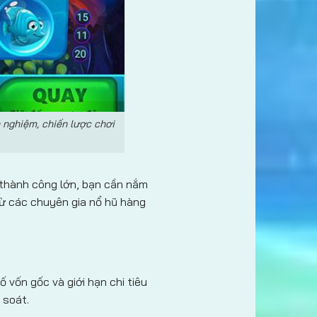
 nghiệm, chiến lược chơi
c thành công lớn, bạn cần nắm
từ các chuyên gia nổ hũ hàng
 vốn gốc và giới hạn chi tiêu
 soát.