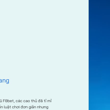
Sang
ũ F8bet, các cao thủ đã tỉ mỉ
ến luật chơi đơn giản nhưng