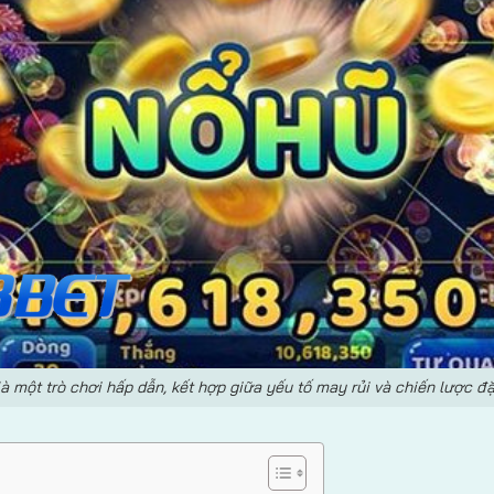
à một trò chơi hấp dẫn, kết hợp giữa yếu tố may rủi và chiến lược đ