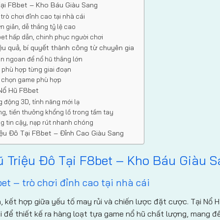
Tại F8bet – Kho Báu Giàu Sang
 trò chơi đỉnh cao tại nhà cái
 giản, dễ thắng tỷ lệ cao
bet hấp dẫn, chinh phục người chơi
u quả, bí quyết thành công từ chuyên gia
ôn ngoan để nổ hũ thắng lớn
 phù hợp từng giai đoạn
ựa chọn game phù hợp
 Nổ Hũ F8bet
g động 3D, tính năng mới lạ
ng, tiền thưởng khổng lồ trong tầm tay
g tin cậy, nạp rút nhanh chóng
iệu Đô Tại F8bet – Đỉnh Cao Giàu Sang
ũ Triệu Đô Tại F8bet – Kho Báu Giàu 
et – trò chơi đỉnh cao tại nhà cái
, kết hợp giữa yếu tố may rủi và chiến lược đặt cược. Tại Nổ H
i để thiết kế ra hàng loạt tựa game nổ hũ chất lượng, mang đ