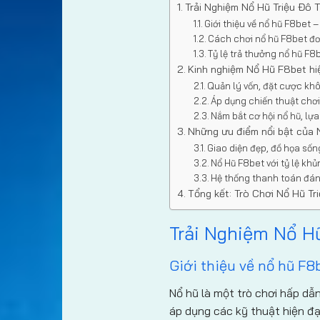
Trải Nghiệm Nổ Hũ Triệu Đô 
Giới thiệu về nổ hũ F8bet –
Cách chơi nổ hũ F8bet đơn
Tỷ lệ trả thưởng nổ hũ F8
Kinh nghiệm Nổ Hũ F8bet hiệ
Quản lý vốn, đặt cược kh
Áp dụng chiến thuật chơi
Nắm bắt cơ hội nổ hũ, l
Những ưu điểm nổi bật của
Giao diện đẹp, đồ họa sốn
Nổ Hũ F8bet với tỷ lệ khủ
Hệ thống thanh toán đán
Tổng kết: Trò Chơi Nổ Hũ Tr
Trải Nghiệm Nổ H
Giới thiệu về nổ hũ F8b
Nổ hũ là một trò chơi hấp dẫn
áp dụng các kỹ thuật hiện đạ