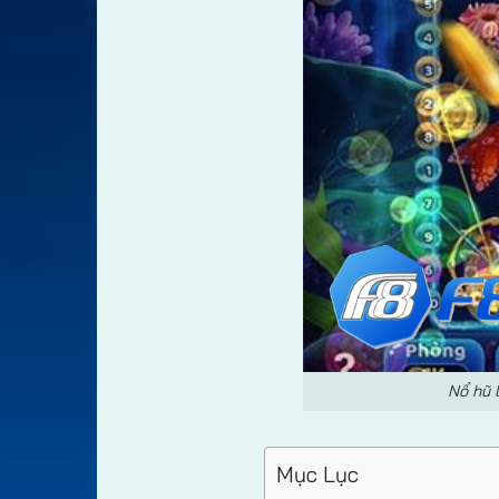
Nổ hũ l
Mục Lục