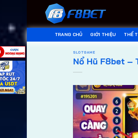
Bỏ
qua
nội
dung
TRANG CHỦ
GIỚI THIỆU
THỂ 
SLOTGAME
Nổ Hũ F8bet – 