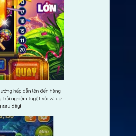
 thưởng hấp dẫn lên đến hàng
 trải nghiệm tuyệt vời và cơ
 sau đây!