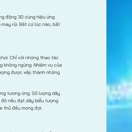
ống động 3D cùng hiệu ứng
may rủi. Bất cứ lúc nào, bất
chơi. Chỉ với những thao tác
òng không ngừng. Nhiệm vụ của
 tượng được xếp thành những
ưởng tương ứng. Số lượng dãy
ệu đô nếu đạt dãy biểu tượng
me thủ đều mong đợi.