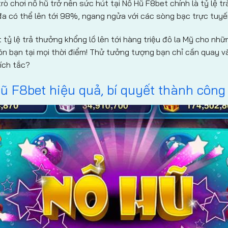
rò chơi nổ hũ trở nên sức hút tại Nổ Hũ F8bet chính là tỷ lệ t
 đa có thể lên tới 98%, ngang ngửa với các sòng bạc trực tuyến
 tỷ lệ trả thưởng khổng lồ lên tới hàng triệu đô la Mỹ cho nh
n bạn tại mọi thời điểm! Thử tưởng tượng bạn chỉ cần quay và
tích tắc?
 F8bet hiệu quả, bí quyết thành công