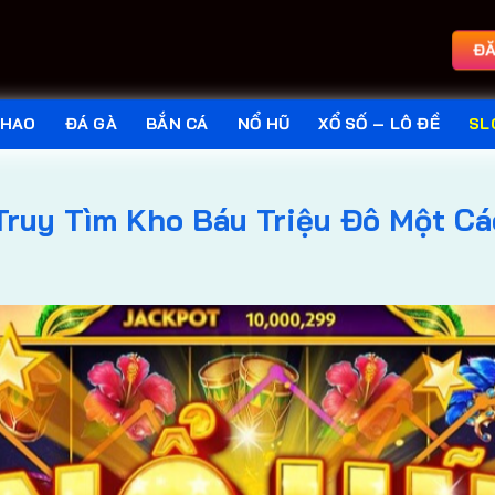
Đ
THAO
ĐÁ GÀ
BẮN CÁ
NỔ HŨ
XỔ SỐ – LÔ ĐỀ
SL
Truy Tìm Kho Báu Triệu Đô Một C