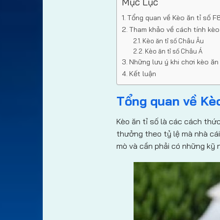
Mục Lục
Tổng quan về Kèo ăn tỉ số F8
Tham khảo về cách tính kèo 
Kèo ăn tỉ số Châu Âu
Kèo ăn tỉ số Châu Á
Những lưu ý khi chơi kèo ăn 
Kết luận
Tổng quan về Kèo 
Kèo ăn tỉ số là các cách thứ
thưởng theo tỷ lệ mà nhà cái
mò và cần phải có những kỹ 