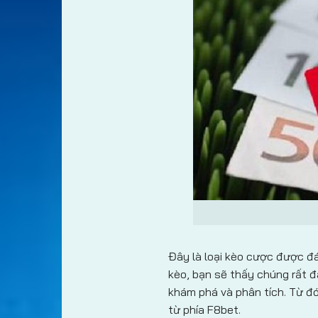
Đây là loại kèo cược được đá
kèo, bạn sẽ thấy chúng rất đ
khám phá và phân tích. Từ đó
từ phía F8bet.