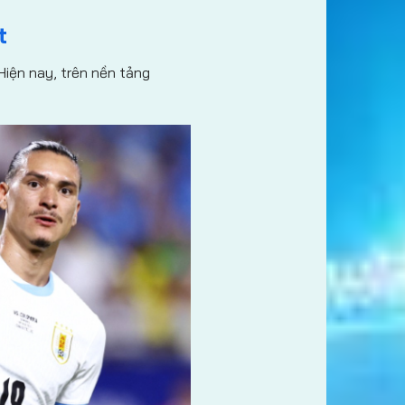
t
Hiện nay, trên nền tảng