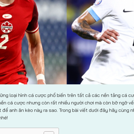
ững loại hình cá cược phổ biến trên tất cả các nền tảng cá c
g nền cá cược nhưng còn rất nhiều người chơi mà còn bỡ ngỡ v
t để anh ăn kèo này ra sao. Trong bài viết dưới đây hãy cùng n
nhé!