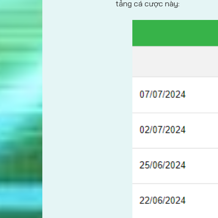
tảng cá cược này: