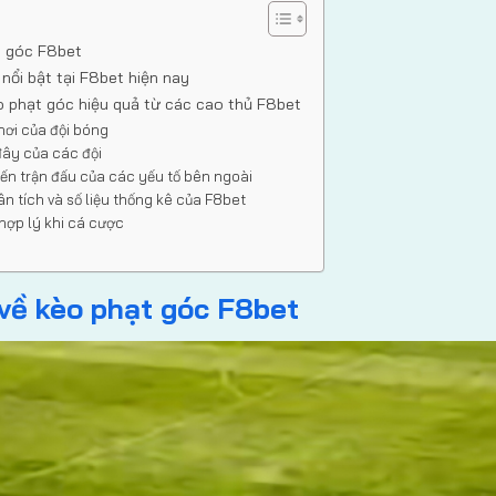
t góc F8bet
ổi bật tại F8bet hiện nay
o phạt góc hiệu quả từ các cao thủ F8bet
chơi của đội bóng
ây của các đội
đến trận đấu của các yếu tố bên ngoài
 tích và số liệu thống kê của F8bet
 hợp lý khi cá cược
 về kèo phạt góc F8bet