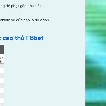
ống đá phạt góc đầu tiên
, nhiệm vụ của bạn là dự đoán
c cao thủ F8bet