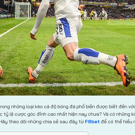
rong những loại kèo cá độ bóng đá phổ biến được biết đến với
c tỷ lệ cược góc đỉnh cao nhất hiện nay chưa? Và có những ki
Hãy theo dõi những chia sẻ sau đây từ
F8bet
để có thể hiểu 