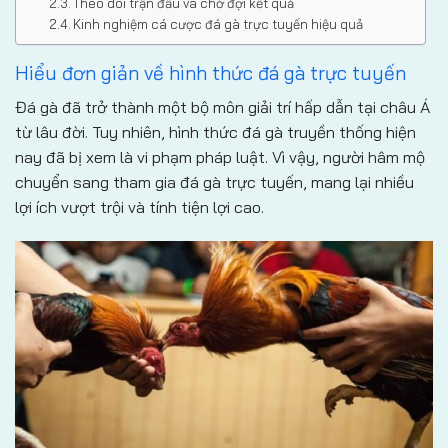
Theo dõi trận đấu và chờ đợi kết quả
Kinh nghiệm cá cược đá gà trực tuyến hiệu quả
Hiểu đơn giản về hình thức đá gà trực tuyến
Đá gà đã trở thành một bộ môn giải trí hấp dẫn tại châu Á
từ lâu đời. Tuy nhiên, hình thức đá gà truyền thống hiện
nay đã bị xem là vi phạm pháp luật. Vì vậy, người hâm mộ
chuyển sang tham gia đá gà trực tuyến, mang lại nhiều
lợi ích vượt trội và tính tiện lợi cao.