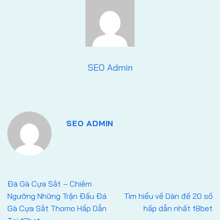
SEO Admin
SEO ADMIN
Đá Gà Cựa Sắt – Chiêm
Ngưỡng Những Trận Đấu Đá
Tìm hiểu về Dàn đề 20 số
Gà Cựa Sắt Thomo Hấp Dẫn
hấp dẫn nhất f8bet