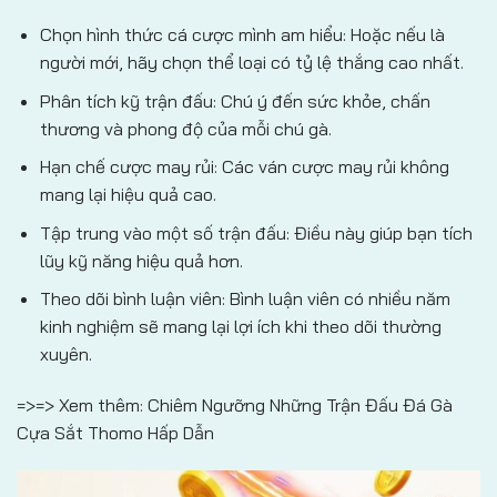
Chọn hình thức cá cược mình am hiểu: Hoặc nếu là
người mới, hãy chọn thể loại có tỷ lệ thắng cao nhất.
Phân tích kỹ trận đấu: Chú ý đến sức khỏe, chấn
thương và phong độ của mỗi chú gà.
Hạn chế cược may rủi: Các ván cược may rủi không
mang lại hiệu quả cao.
Tập trung vào một số trận đấu: Điều này giúp bạn tích
lũy kỹ năng hiệu quả hơn.
Theo dõi bình luận viên: Bình luận viên có nhiều năm
kinh nghiệm sẽ mang lại lợi ích khi theo dõi thường
xuyên.
=>=> Xem thêm: Chiêm Ngưỡng Những Trận Đấu Đá Gà
Cựa Sắt Thomo Hấp Dẫn