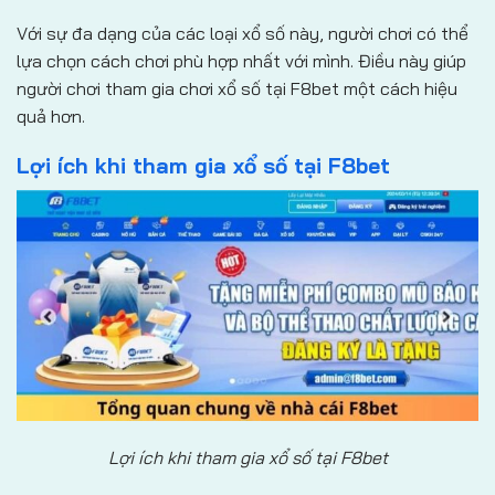
Với sự đa dạng của các loại xổ số này, người chơi có thể
lựa chọn cách chơi phù hợp nhất với mình. Điều này giúp
người chơi tham gia chơi xổ số tại F8bet một cách hiệu
quả hơn.
Lợi ích khi tham gia xổ số tại F8bet
Lợi ích khi tham gia xổ số tại F8bet