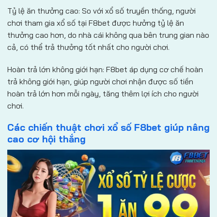
Tỷ lệ ăn thưởng cao: So với xổ số truyền thống, người
chơi tham gia xổ số tại F8bet được hưởng tỷ lệ ăn
thưởng cao hơn, do nhà cái không qua bên trung gian nào
cả, có thể trả thưởng tốt nhất cho người chơi.
Hoàn trả lớn không giới hạn: F8bet áp dụng cơ chế hoàn
trả không giới hạn, giúp người chơi nhận được số tiền
hoàn trả lớn hơn mỗi ngày, tăng thêm lợi ích cho người
chơi.
Các chiến thuật chơi xổ số F8bet giúp nâng
cao cơ hội thắng