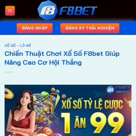
Bỏ
qua
nội
dung
ĐĂNG NHẬP
ĐĂNG KÝ TRẢI NGHIỆM
XỔ SỐ - LÔ ĐỀ
Chiến Thuật Chơi Xổ Số F8bet Giúp
Nâng Cao Cơ Hội Thắng