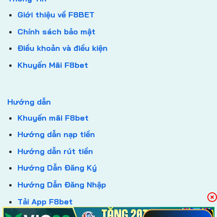
Giới thiệu về F8BET
Chính sách bảo mật
Điều khoản và điều kiện
Khuyến Mãi F8bet
Hướng dẫn
Khuyến mãi F8bet
Hướng dẫn nạp tiền
Hướng dẫn rút tiền
Hướng Dẫn Đăng Ký
Hướng Dẫn Đăng Nhập
Tải App F8bet