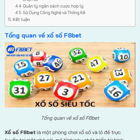
Quản lý ngân sách cược hợp lý
Sử Dụng Công Nghệ và Thống Kê
Kết luận
Tổng quan về xổ số F8bet
Tổng quan về xổ số F8bet
Xổ số F8bet
là một phòng chơi xổ số và lô đề trực
tuyến tại một nhà cái, mô hình này phát triển từ hình