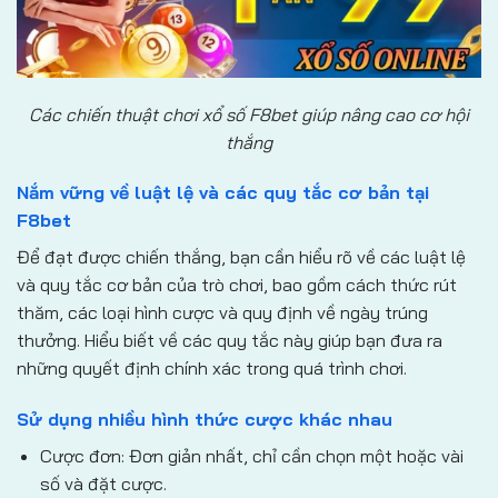
Các chiến thuật chơi xổ số F8bet giúp nâng cao cơ hội
thắng
Nắm vững về luật lệ và các quy tắc cơ bản tại
F8bet
Để đạt được chiến thắng, bạn cần hiểu rõ về các luật lệ
và quy tắc cơ bản của trò chơi, bao gồm cách thức rút
thăm, các loại hình cược và quy định về ngày trúng
thưởng. Hiểu biết về các quy tắc này giúp bạn đưa ra
những quyết định chính xác trong quá trình chơi.
Sử dụng nhiều hình thức cược khác nhau
Cược đơn: Đơn giản nhất, chỉ cần chọn một hoặc vài
số và đặt cược.