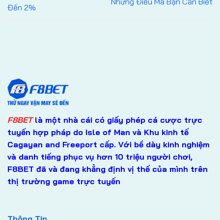
Những Điều Mà Bạn Cần Biết
Đến 2%
F8BET
là một nhà cái có giấy phép cá cược trực
tuyến hợp pháp do Isle of Man và Khu kinh tế
Cagayan and Freeport cấp. Với bề dày kinh nghiệm
và danh tiếng phục vụ hơn 10 triệu người chơi,
F8BET đã và đang khẳng định vị thế của mình trên
thị trường game trực tuyến
Thông Tin