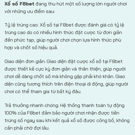
Xổ số F8bet
đang thu hút một số lượng lớn người chơi
với những ưu điểm sau:
Tỷ lệ trúng cao: Xổ số tại F8bet được đánh giá có tỷ lệ
trúng cao do có nhiều hình thức đặt cược từ đơn giản
đến phức tạp, giúp người chơi chọn lựa hình thức phù
hợp và chốt số hiệu quả.
Giao diện đơn giản: Giao diện đặt cược xổ số tại F8bet
được thiết kế cực kỳ đơn giản và thân thiện, giúp người
chơi dễ dàng chốt số mà không gặp phải khó khăn. Giao
diện cũng tương thích trên điện thoại di động, giúp người
chơi có thể tham gia từ bất kỳ đâu.
Trả thưởng nhanh chóng: Hệ thống thanh toán tự động
100% của F8bet đảm bảo người chơi nhận được tiền
trúng số ngay sau khi kết quả xổ số được công bố, không
cần phải chờ đợi lâu.