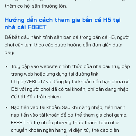
thêm cơ hội săn thưởng lớn.
Hướng dẫn cách tham gia bắn cá H5 tại
nhà cái F8BET
Để bắt đầu hành trình săn bắn cá trong bắn cá H5, người
chơi cần làm theo các bước hướng dẫn đơn giản dưới
đây:
Truy cập vào website chính thức của nhà cái: Truy cập
trang web hoặc ứng dụng tại đường link
https://F8bet/ và đăng ký tài khoản nếu bạn chưa có.
Đối với người chơi đã có tài khoản, chỉ cần đăng nhập
để bắt đầu trải nghiệm.
Nạp tiền vào tài khoản: Sau khi đăng nhập, tiến hành
nạp tiền vào tài khoản để có thể tham gia chơi game.
F8BET hỗ trợ nhiều phương thức thanh toán như
chuyển khoản ngân hàng, ví điện tử, thẻ cào điện