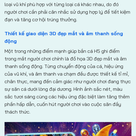
loại vũ khí phù hợp với từng loại cá khác nhau, do đó
người chơi cần phải cân nhắc sử dụng hợp lý để tiết kiệm
đạn và tăng cơ hội trúng thưởng.
Thiết kế giao diện 3D đẹp mắt và âm thanh sống
động
Một trong những điểm mạnh giúp bắn cá H5 ghi điểm
trong mắt người chơi chính là đồ họa 3D đẹp mắt và âm
thanh sống động. Từng chuyển động của cá, hiệu ứng
của vũ khí, và âm thanh va chạm đều được thiết kế tỉ mỉ,
chân thực, mang đến cảm giác như người chơi đang thực
sự săn cá dưới lòng đại dương. Hình ảnh sắc nét, màu
sắc tươi sáng cùng các hiệu ứng đặc biệt làm tăng thêm
phần hấp dẫn, cuốn hút người chơi vào cuộc săn đầy
thách thức.