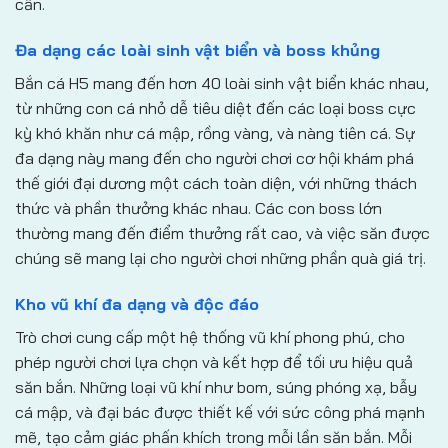
cần.
Đa dạng các loài sinh vật biển và boss khủng
Bắn cá H5 mang đến hơn 40 loài sinh vật biển khác nhau,
từ những con cá nhỏ dễ tiêu diệt đến các loại boss cực
kỳ khó khăn như cá mập, rồng vàng, và nàng tiên cá. Sự
đa dạng này mang đến cho người chơi cơ hội khám phá
thế giới đại dương một cách toàn diện, với những thách
thức và phần thưởng khác nhau. Các con boss lớn
thường mang đến điểm thưởng rất cao, và việc săn được
chúng sẽ mang lại cho người chơi những phần quà giá trị.
Kho vũ khí đa dạng và độc đáo
Trò chơi cung cấp một hệ thống vũ khí phong phú, cho
phép người chơi lựa chọn và kết hợp để tối ưu hiệu quả
săn bắn. Những loại vũ khí như bom, súng phóng xạ, bẫy
cá mập, và đại bác được thiết kế với sức công phá mạnh
mẽ, tạo cảm giác phấn khích trong mỗi lần săn bắn. Mỗi