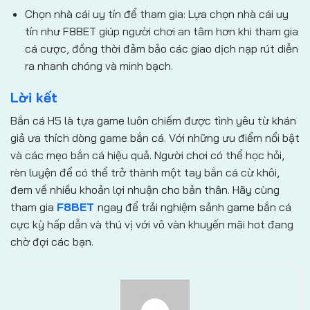
Chọn nhà cái uy tín để tham gia: Lựa chọn nhà cái uy
tín như F8BET giúp người chơi an tâm hơn khi tham gia
cá cược, đồng thời đảm bảo các giao dịch nạp rút diễn
ra nhanh chóng và minh bạch.
Lời kết
Bắn cá H5 là tựa game luôn chiếm được tình yêu từ khán
giả ưa thích dòng game bắn cá. Với những ưu điểm nổi bật
và các mẹo bắn cá hiệu quả. Người chơi có thể học hỏi,
rèn luyện để có thể trở thành một tay bắn cá cừ khôi,
đem về nhiều khoản lợi nhuận cho bản thân. Hãy cùng
tham gia
F8BET
ngay để trải nghiệm sảnh game bắn cá
cực kỳ hấp dẫn và thú vị với vô vàn khuyến mãi hot đang
chờ đợi các bạn.