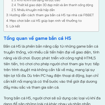
Kho vũ khí đa dạng và độc đáo
Thiết kế giao diện 3D đẹp mắt và âm thanh sống động
Nhiều khuyến mãi hấp dẫn
Hướng dẫn cách tham gia bắn cá H5 tại nhà cái F8BET
Mẹo chơi bắn cá H5 giúp bạn rinh về thưởng to
Lời kết
Tổng quan về game bắn cá H5
Bắn cá H5 là phiên bản nâng cấp từ những game bắn cá
truyền thống, với nhiều cải tiến hiện đại về giao diện, tính
năng và lối chơi. Được phát triển với công nghệ HTML5
tiên tiến, trò chơi cho phép người chơi tham gia trực tiếp
trên trình duyệt mà không cần tải về máy, mang lại sự
tiện lợi tối đa. Dù trên PC hay điện thoại di động, bạn chỉ
cần kết nối mạng là có thể bước vào thế giới đại dương
đầy màu sắc và tham gia săn cá.
Trong bắn cá H5, người chơi sẽ sử dụng các loại vũ khí đa
dạng để săn những loài cá khác nhau và nhận phần