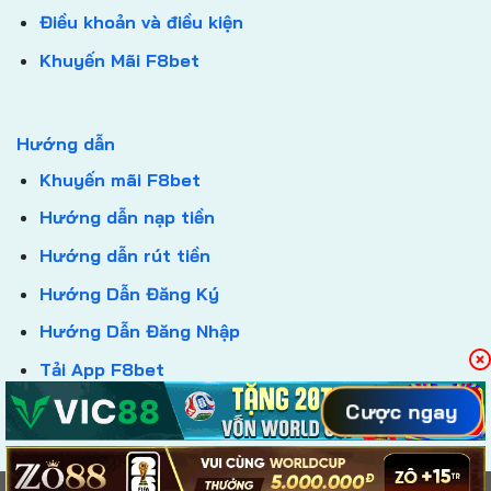
Điều khoản và điều kiện
Khuyến Mãi F8bet
Hướng dẫn
Khuyến mãi F8bet
Hướng dẫn nạp tiền
Hướng dẫn rút tiền
Hướng Dẫn Đăng Ký
Hướng Dẫn Đăng Nhập
Tải App F8bet
Cược ngay