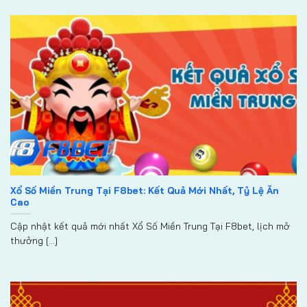
Xổ Số Miền Trung Tại F8bet: Kết Quả Mới Nhất, Tỷ Lệ Ăn
Cao
Cập nhật kết quả mới nhất Xổ Số Miền Trung Tại F8bet, lịch mở
thưởng [...]