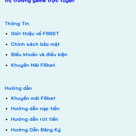
thị trường game trực tuyến
Thông Tin
Giới thiệu về F8BET
Chính sách bảo mật
Điều khoản và điều kiện
Khuyến Mãi F8bet
Hướng dẫn
Khuyến mãi F8bet
Hướng dẫn nạp tiền
Hướng dẫn rút tiền
Hướng Dẫn Đăng Ký