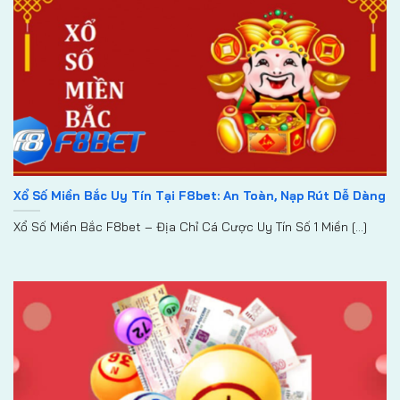
Xổ Số Miền Bắc Uy Tín Tại F8bet: An Toàn, Nạp Rút Dễ Dàng
Xổ Số Miền Bắc F8bet – Địa Chỉ Cá Cược Uy Tín Số 1 Miền [...]