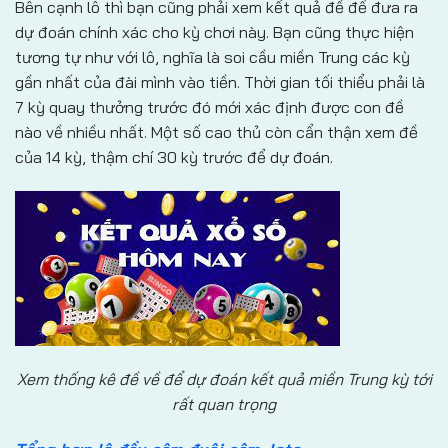
Bên cạnh lô thì bạn cũng phải xem kết quả đề để đưa ra
dự đoán chính xác cho kỳ chơi này. Bạn cũng thực hiện
tương tự như với lô, nghĩa là soi cầu miền Trung các kỳ
gần nhất của đài mình vào tiền. Thời gian tối thiểu phải là
7 kỳ quay thưởng trước đó mới xác định được con đề
nào về nhiều nhất. Một số cao thủ còn cẩn thận xem đề
của 14 kỳ, thậm chí 30 kỳ trước để dự đoán.
Xem thống kê đề về để dự đoán kết quả miền Trung kỳ tới
rất quan trọng