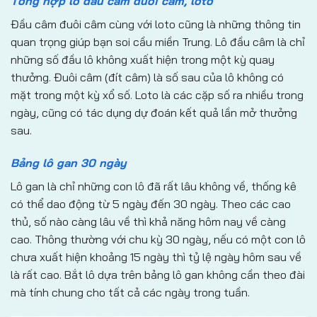
Tổng hợp lô đầu câm đuôi câm, loto
Đầu câm đuôi câm cùng với loto cũng là những thông tin
quan trọng giúp bạn soi cầu miền Trung. Lô đầu câm là chỉ
những số đầu lô không xuất hiện trong một kỳ quay
thưởng. Đuôi câm (đít câm) là số sau của lô không có
mặt trong một kỳ xổ số. Loto là các cặp số ra nhiều trong
ngày, cũng có tác dụng dự đoán kết quả lần mở thưởng
sau.
Bảng lô gan 30 ngày
Lô gan là chỉ những con lô đã rất lâu không về, thống kê
có thể dao động từ 5 ngày đến 30 ngày. Theo các cao
thủ, số nào càng lâu về thì khả năng hôm nay về càng
cao. Thông thường với chu kỳ 30 ngày, nếu có một con lô
chưa xuất hiện khoảng 15 ngày thì tỷ lệ ngày hôm sau về
là rất cao. Bắt lô dựa trên bảng lô gan không cần theo đài
mà tính chung cho tất cả các ngày trong tuần.