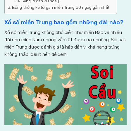
Bảng lô gan 30 ngày
Bảng thống kê lô gan miền Trung 30 ngày gần nhất
Xổ số miền Trung bao gồm những đài nào?
Xổ số miền Trung không phổ biến như miền Bắc và nhiều
đài như miền Nam nhưng vẫn rất được ưa chuộng. Soi cầu
miền Trung được đánh giá là hấp dẫn vì khả năng trúng
không thấp, đài ít nên dễ xem.